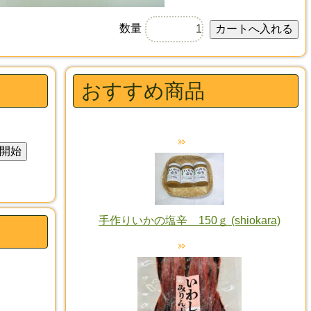
数量
おすすめ商品
手作りいかの塩辛 150ｇ (shiokara)