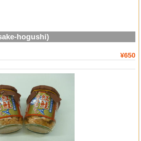
e-hogushi)
¥650