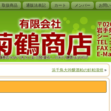
取扱商品
通販法表記
カート
メンバー
お問い
鶴商店,やみつきさんま,三陸,釜石,こだわり,贈答,おみやげ
浜千鳥大吟醸酒粕の鮭粕漬焼
»