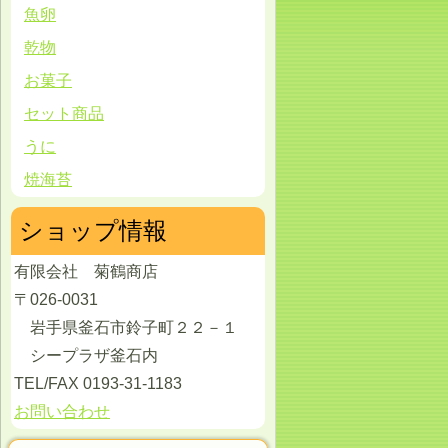
魚卵
乾物
お菓子
セット商品
うに
焼海苔
ショップ情報
有限会社 菊鶴商店
〒026-0031
岩手県釜石市鈴子町２２－１
シープラザ釜石内
TEL/FAX 0193-31-1183
お問い合わせ