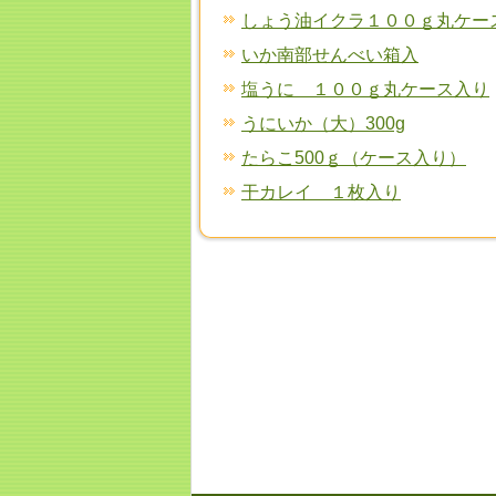
しょう油イクラ１００ｇ丸ケー
いか南部せんべい箱入
塩うに １００ｇ丸ケース入り
うにいか（大）300g
たらこ500ｇ（ケース入り）
干カレイ １枚入り