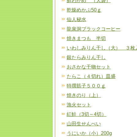
鮮わかめ （大袋）
乾燥めかぶ50ｇ
仙人秘水
龍泉洞ブラックコーヒー
焼きまつも 半切
いわしみりん干し（大） ３枚
銀たらみりん干し
おさかな干物セット
たらこ（４切れ）皿盛
特撰筋子５００ｇ
焼きのり（上）
漁火セット
紅鮭（3切～4切）
山田生せんべい
うにいか（小）200g