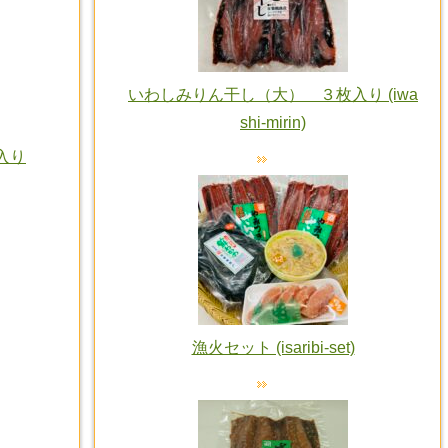
いわしみりん干し（大） ３枚入り (iwa
shi-mirin)
入り
漁火セット (isaribi-set)