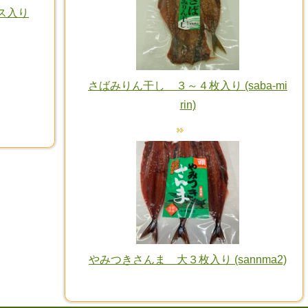
ス入り
さばみりん干し ３～４枚入り (saba-mi
rin)
やみつきさんま 大３枚入り (sannma2)