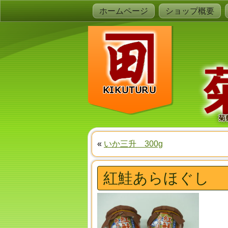
ホームページ
ショップ概要
菊
«
いか三升 300g
紅鮭あらほぐし