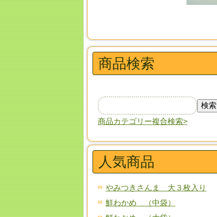
商品検索
商品カテゴリー複合検索>
人気商品
やみつきさんま 大３枚入り
鮮わかめ （中袋）