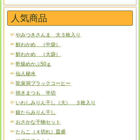
人気商品
やみつきさんま 大３枚入り
鮮わかめ （中袋）
鮮わかめ （大袋）
乾燥めかぶ50ｇ
仙人秘水
龍泉洞ブラックコーヒー
焼きまつも 半切
いわしみりん干し（大） ３枚入り
銀たらみりん干し
おさかな干物セット
たらこ（４切れ）皿盛