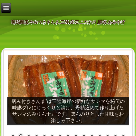
菊鶴商店,やみつきさんま,三陸,釜石,こだわり,贈答,おみやげ
病み付きさんま”は三陸海岸の新鮮なサンマを秘伝の
味醂ダレにじっくりと漬け、丹精込めて作り上げた
サンマのみりん干』です。ほんのりとした甘味をお
楽しみ下さい。