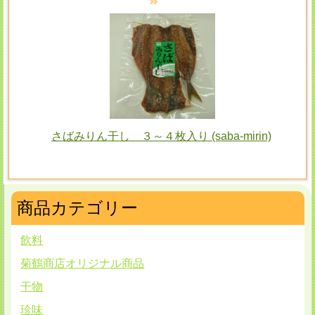
さばみりん干し ３～４枚入り (saba-mirin)
商品カテゴリー
飲料
菊鶴商店オリジナル商品
干物
珍味