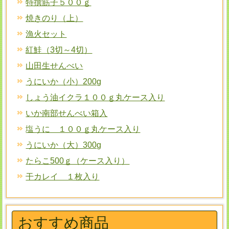
特撰筋子５００ｇ
焼きのり（上）
漁火セット
紅鮭（3切～4切）
山田生せんべい
うにいか（小）200g
しょう油イクラ１００ｇ丸ケース入り
いか南部せんべい箱入
塩うに １００ｇ丸ケース入り
うにいか（大）300g
たらこ500ｇ（ケース入り）
干カレイ １枚入り
おすすめ商品