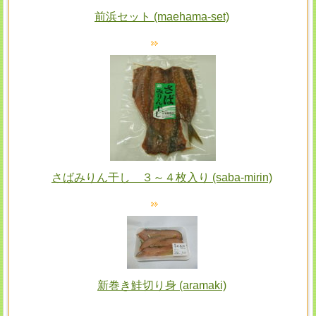
前浜セット (maehama-set)
さばみりん干し ３～４枚入り (saba-mirin)
新巻き鮭切り身 (aramaki)