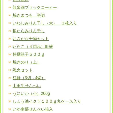
龍泉洞ブラックコーヒー
焼きまつも 半切
いわしみりん干し（大） ３枚入り
銀たらみりん干し
おさかな干物セット
たらこ（４切れ）皿盛
特撰筋子５００ｇ
焼きのり（上）
漁火セット
紅鮭（3切～4切）
山田生せんべい
うにいか（小）200g
しょう油イクラ１００ｇ丸ケース入り
いか南部せんべい箱入