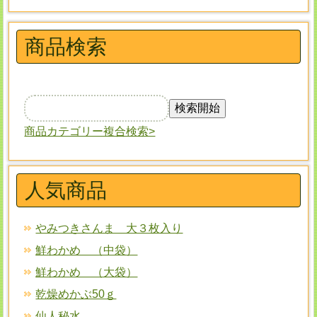
商品検索
商品カテゴリー複合検索>
人気商品
やみつきさんま 大３枚入り
鮮わかめ （中袋）
鮮わかめ （大袋）
乾燥めかぶ50ｇ
仙人秘水