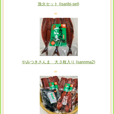
漁火セット (isaribi-set)
やみつきさんま 大３枚入り (sannma2)