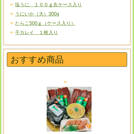
塩うに １００ｇ丸ケース入り
うにいか（大）300g
たらこ500ｇ（ケース入り）
干カレイ １枚入り
おすすめ商品