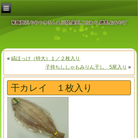
菊鶴商店,やみつきさんま,三陸,釜石,こだわり,贈答,おみやげ
«
縞ほっけ（特大）１／２枚入り
子持ちししゃもみりん干し 5尾入り
»
干カレイ １枚入り