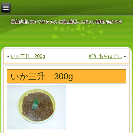
菊鶴商店,やみつきさんま,三陸,釜石,こだわり,贈答,おみやげ
«
いか三升 200g
紅鮭あらほぐし
»
いか三升 300g