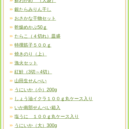
鮮わかめ （大袋）
銀たらみりん干し
おさかな干物セット
乾燥めかぶ50ｇ
たらこ（４切れ）皿盛
特撰筋子５００ｇ
焼きのり（上）
漁火セット
紅鮭（3切～4切）
山田生せんべい
うにいか（小）200g
しょう油イクラ１００ｇ丸ケース入り
いか南部せんべい箱入
塩うに １００ｇ丸ケース入り
うにいか（大）300g