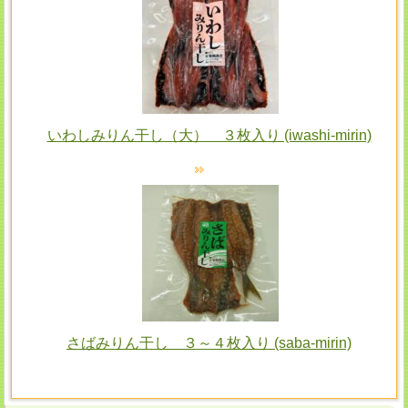
いわしみりん干し（大） ３枚入り (iwashi-mirin)
さばみりん干し ３～４枚入り (saba-mirin)