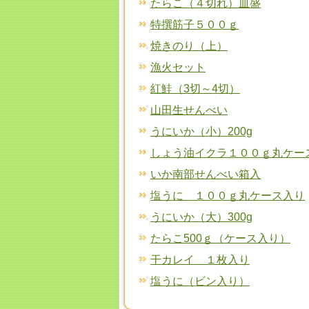
たらこ（４切れ）皿盛
特撰筋子５００ｇ
焼きのり（上）
漁火セット
紅鮭（3切～4切）
山田生せんべい
うにいか（小）200g
しょう油イクラ１００ｇ丸ケー
いか南部せんべい箱入
塩うに １００ｇ丸ケース入り
うにいか（大）300g
たらこ500ｇ（ケース入り）
干カレイ １枚入り
塩うに（ビン入り）