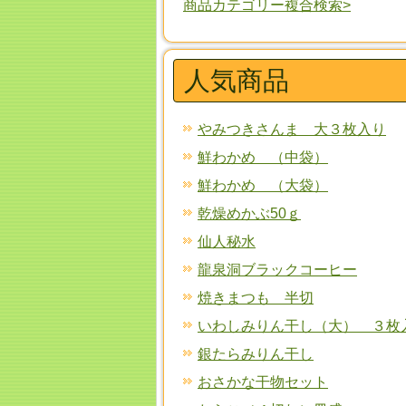
商品カテゴリー複合検索>
人気商品
やみつきさんま 大３枚入り
鮮わかめ （中袋）
鮮わかめ （大袋）
乾燥めかぶ50ｇ
仙人秘水
龍泉洞ブラックコーヒー
焼きまつも 半切
いわしみりん干し（大） ３枚
銀たらみりん干し
おさかな干物セット