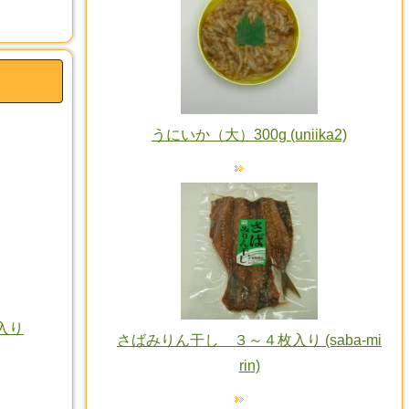
うにいか（大）300g (uniika2)
入り
さばみりん干し ３～４枚入り (saba-mi
rin)