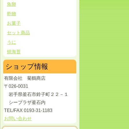
魚卵
乾物
お菓子
セット商品
うに
焼海苔
ショップ情報
有限会社 菊鶴商店
〒026-0031
岩手県釜石市鈴子町２２－１
シープラザ釜石内
TEL/FAX 0193-31-1183
お問い合わせ