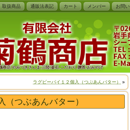
取扱商品
通販法表記
カート
メンバー
お問い
鶴商店,やみつきさんま,三陸,釜石,こだわり,贈答,おみやげ
ラグビーパイ１２個入（つぶあんバター）
»
入（つぶあんバター）