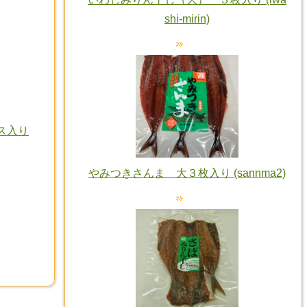
shi-mirin)
ス入り
やみつきさんま 大３枚入り (sannma2)