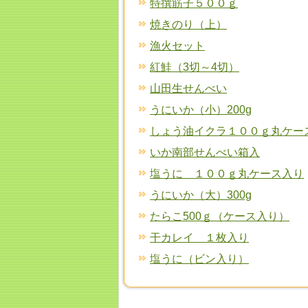
特撰筋子５００ｇ
焼きのり（上）
漁火セット
紅鮭（3切～4切）
山田生せんべい
うにいか（小）200g
しょう油イクラ１００ｇ丸ケー
いか南部せんべい箱入
塩うに １００ｇ丸ケース入り
うにいか（大）300g
たらこ500ｇ（ケース入り）
干カレイ １枚入り
塩うに（ビン入り）