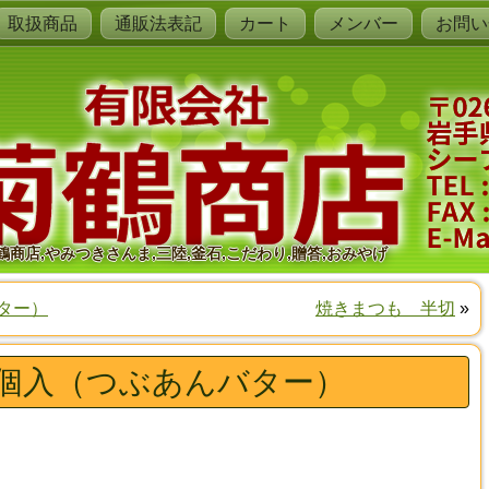
取扱商品
通販法表記
カート
メンバー
お問い
鶴商店,やみつきさんま,三陸,釜石,こだわり,贈答,おみやげ
ター）
焼きまつも 半切
»
個入（つぶあんバター）