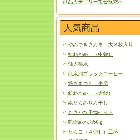
商品カテゴリー複合検索>
人気商品
やみつきさんま 大３枚入り
鮮わかめ （中袋）
仙人秘水
龍泉洞ブラックコーヒー
焼きまつも 半切
鮮わかめ （大袋）
銀たらみりん干し
おさかな干物セット
乾燥めかぶ50ｇ
たらこ（４切れ）皿盛