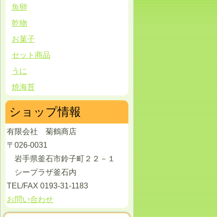
魚卵
乾物
お菓子
セット商品
うに
焼海苔
ショップ情報
有限会社 菊鶴商店
〒026-0031
岩手県釜石市鈴子町２２－１
シープラザ釜石内
TEL/FAX 0193-31-1183
お問い合わせ