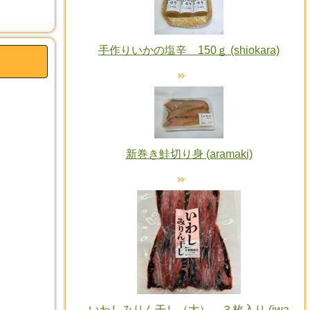
手作りいかの塩辛 150ｇ (shiokara)
新巻き鮭切り身 (aramaki)
いわしみりん干し（大） ３枚入り (iwa