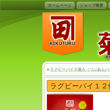
ホームページ
ショップ概要
菊
«
ラグビーパイ５個入（つぶあんバ
ラグビーパイ１２