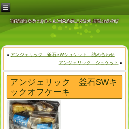
菊鶴商店,やみつきさんま,三陸,釜石,こだわり,贈答,おみやげ
«
アンジェリック 釜石SWシュケット 詰め合わせ
アンジェリック シュケット
»
アンジェリック 釜石SWキ
ックオフケーキ