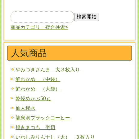
商品カテゴリー複合検索>
人気商品
やみつきさんま 大３枚入り
鮮わかめ （中袋）
鮮わかめ （大袋）
乾燥めかぶ50ｇ
仙人秘水
龍泉洞ブラックコーヒー
焼きまつも 半切
いわしみりん干し（大） ３枚入り