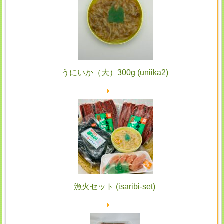
うにいか（大）300g (uniika2)
漁火セット (isaribi-set)