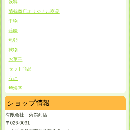
飲料
菊鶴商店オリジナル商品
干物
珍味
魚卵
乾物
お菓子
セット商品
うに
焼海苔
ショップ情報
有限会社 菊鶴商店
〒026-0031