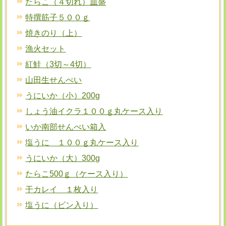
たらこ（４切れ）皿盛
特撰筋子５００ｇ
焼きのり（上）
漁火セット
紅鮭（3切～4切）
山田生せんべい
うにいか（小）200g
しょう油イクラ１００ｇ丸ケース入り
いか南部せんべい箱入
塩うに １００ｇ丸ケース入り
うにいか（大）300g
たらこ500ｇ（ケース入り）
干カレイ １枚入り
塩うに（ビン入り）