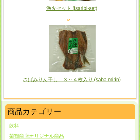
漁火セット (isaribi-set)
さばみりん干し ３～４枚入り (saba-mirin)
商品カテゴリー
飲料
菊鶴商店オリジナル商品