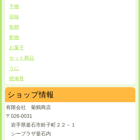
干物
珍味
魚卵
乾物
お菓子
セット商品
うに
焼海苔
ショップ情報
有限会社 菊鶴商店
〒026-0031
岩手県釜石市鈴子町２２－１
シープラザ釜石内