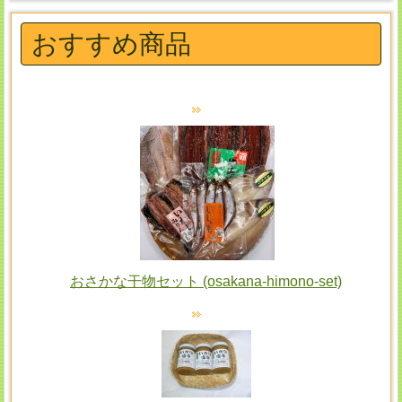
おすすめ商品
おさかな干物セット (osakana-himono-set)