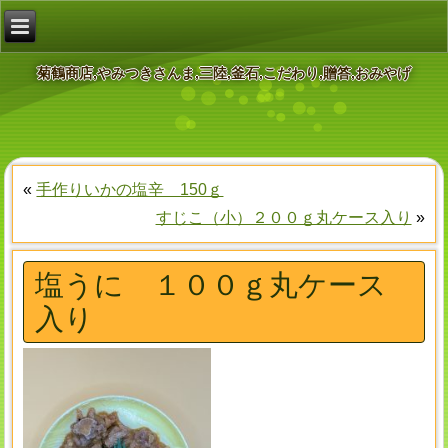
菊鶴商店,やみつきさんま,三陸,釜石,こだわり,贈答,おみやげ
«
手作りいかの塩辛 150ｇ
すじこ（小）２００ｇ丸ケース入り
»
塩うに １００ｇ丸ケース
入り