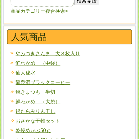
商品カテゴリー複合検索>
人気商品
やみつきさんま 大３枚入り
鮮わかめ （中袋）
仙人秘水
龍泉洞ブラックコーヒー
焼きまつも 半切
鮮わかめ （大袋）
銀たらみりん干し
おさかな干物セット
乾燥めかぶ50ｇ